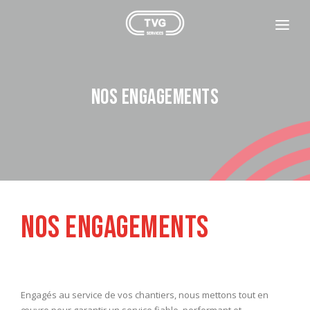
L'ENTREPRISE
NOTRE PARC
Nos engagements
CONTACT
CONTACTEZ-NOUS
REJOIGNEZ-NOUS
FACEBOOK
Nos engagements
+33 4 77 29 61 10
Engagés au service de vos chantiers, nous mettons tout en